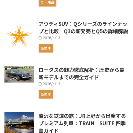
カー用品
アウディSUV：Qシリーズのラインナッ
プと比較 Q3の新発売とQ5の詳細解説
2026/4/13
高級車
ロータスの魅力徹底解析：歴史から最
新モデルまでの完全ガイド
2026/4/13
高級車
贅沢な鉄道の旅：JR上野から出発する
プレミアム列車：TRAIN SUITE 四季
島ガイド