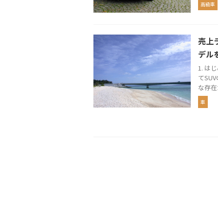
高級車
売上
デル
1. 
てSU
な存在
車