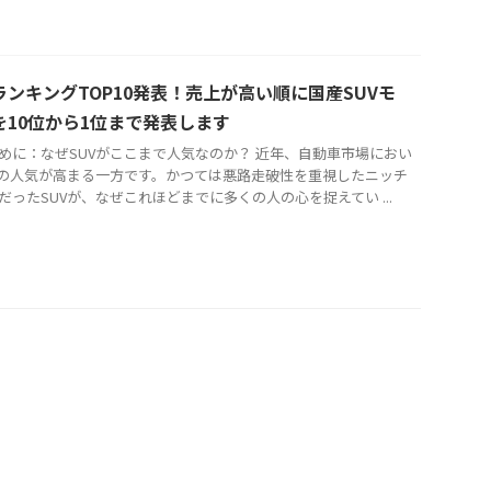
ランキングTOP10発表！売上が高い順に国産SUVモ
を10位から1位まで発表します
はじめに：なぜSUVがここまで人気なのか？ 近年、自動車市場におい
Vの人気が高まる一方です。かつては悪路走破性を重視したニッチ
だったSUVが、なぜこれほどまでに多くの人の心を捉えてい ...