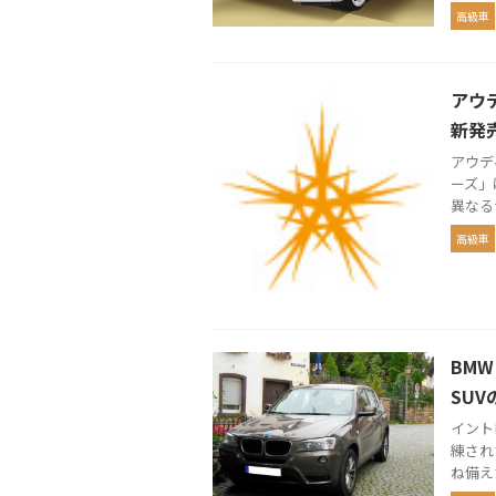
高級車
アウ
新発
アウデ
ーズ」
異なる
高級車
BM
SU
イント
練され
ね備え