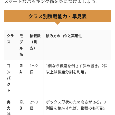
スマートなパッキング術を身につけましょう。
クラス別積載能力・早見表
クラ
モ
積載数
積み方のコツと実用性
ス
デ
（目
ル
安）
名
コ
GL
1〜2
1個なら後席を倒さず斜め置き。2個
ン
A
個
以上は後席分割を利用。
パ
ク
ト
実
GL
2〜3
ボックス形状のため高さがある。3
力
B
個
列目を格納すれば、縦積みも可能。
派