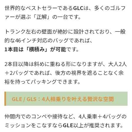
世界的なベストセラーである
GLC
は、多くのゴルフ
ァーが選ぶ「正解」の一台です。
トランク左右の壁面が絶妙に設計されており、一般
的な46インチ対応のバッグであれば、
1本目は「横積み」が可能
です。
2本目以降は斜めに重ねる形になりますが、大人2人
＋2バッグであれば、後方の視界を遮ることなく余
裕を持ってパッキングできます。
GLE / GLS：4人相乗りを叶える贅沢な空間
仲間内でのコンペや接待など、4人乗車＋4バッグの
ミッションをこなすなら
GLE
以上が推奨されます。