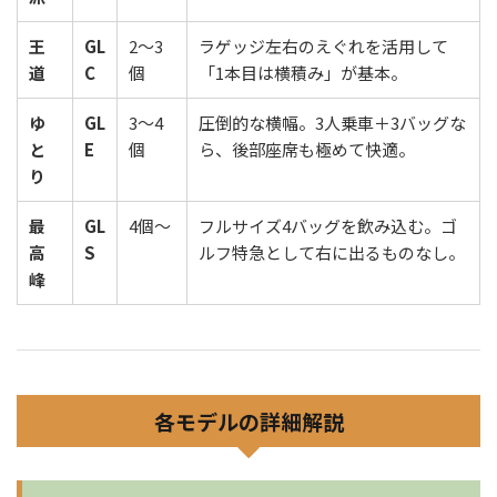
王
GL
2〜3
ラゲッジ左右のえぐれを活用して
道
C
個
「1本目は横積み」が基本。
ゆ
GL
3〜4
圧倒的な横幅。3人乗車＋3バッグな
と
E
個
ら、後部座席も極めて快適。
り
最
GL
4個〜
フルサイズ4バッグを飲み込む。ゴ
高
S
ルフ特急として右に出るものなし。
峰
各モデルの詳細解説