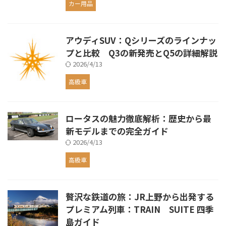
カー用品
アウディSUV：Qシリーズのラインナッ
プと比較 Q3の新発売とQ5の詳細解説
2026/4/13
高級車
ロータスの魅力徹底解析：歴史から最
新モデルまでの完全ガイド
2026/4/13
高級車
贅沢な鉄道の旅：JR上野から出発する
プレミアム列車：TRAIN SUITE 四季
島ガイド